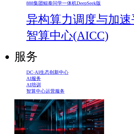
888集团鲲泰问学一体机DeepSeek版
异构算力调度与加速
智算中心(AICC)
服务
DC·AI生态创新中心
AI服务
AI培训
智算中心运营服务