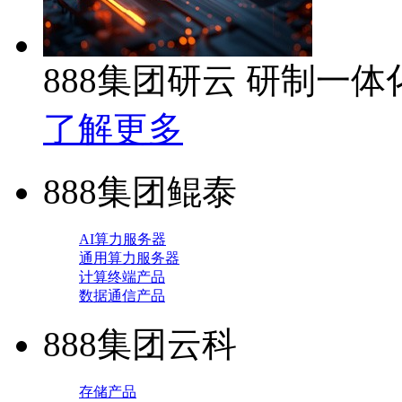
888集团研云 研制一
了解更多
888集团鲲泰
AI算力服务器
通用算力服务器
计算终端产品
数据通信产品
888集团云科
存储产品