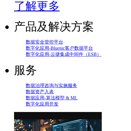
了解更多
产品及解决方案
数据安全管控平台
数字化应用-Bluenic客户数据平台
数字化应用-云捷集成中间件（ESB）
服务
数据治理咨询与实施服务
数据资产入表
数据应用-算法模型 & ML
数字化应用开发