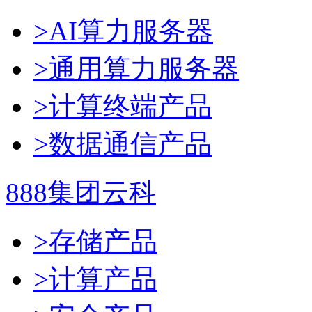
>AI算力服务器
>通用算力服务器
>计算终端产品
>数据通信产品
888集团云科
>存储产品
>计算产品