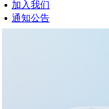
加入我们
通知公告