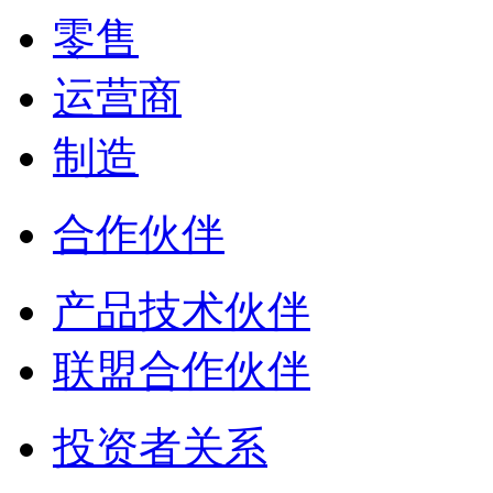
零售
运营商
制造
合作伙伴
产品技术伙伴
联盟合作伙伴
投资者关系