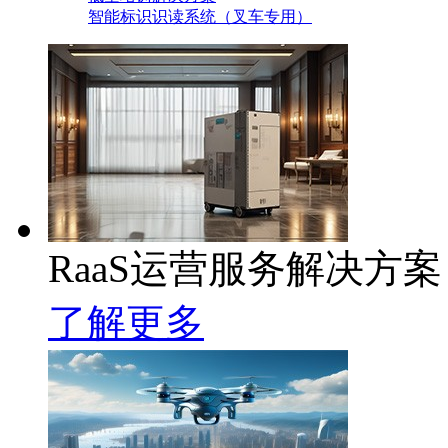
智能标识识读系统（叉车专用）
RaaS运营服务解决方案
了解更多